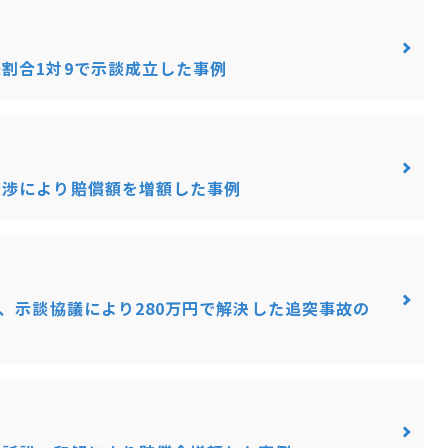
割合1対9で示談成立した事例
交渉により賠償額を増額した事例
え、示談協議により280万円で解決した追突事故の