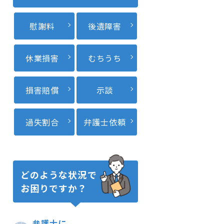
慰謝料
後遺障害
休業損害
むちうち
損害賠償
示談
過失割合
弁護士依頼
どのような状況で
お困りですか？
弁護士に