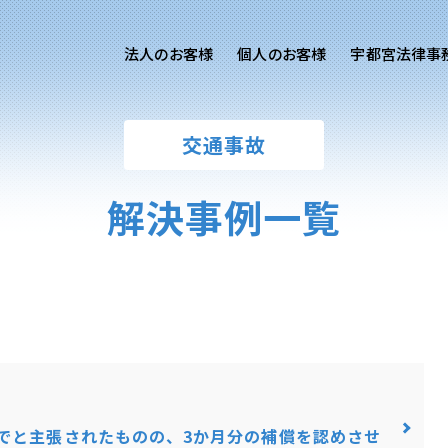
法人のお客様
個人のお客様
宇都宮法律事
様ご相談
個人のお客様ご相談
交通事故
用サイト
交通事故
労務専用サイト
医療過誤
解決事例一覧
離婚問題
刑事事件
相続問題
損害賠償
でと主張されたものの、3か月分の補償を認めさせ