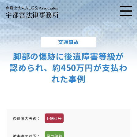
宇都宮法律事務所
メニ
交通事故
脚部の傷跡に後遺障害等級が
認められ、約450万円が支払わ
れた事例
後遺障害等級：
14級5号
被害者の状況：
足の傷跡