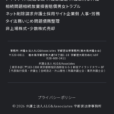
相続問題
相続放棄
損害賠償
男女トラブル
ネット削除請求
弁護士採用サイト
企業側 人事・労務
タイ法務
いじめ問題
債務整理
非上場株式・少数株式売却
事務所：
弁護士法人ALG&Associates
宇都宮法律事務所(栃木県弁護士会)
〒320-0811
栃木県宇都宮市大通り4丁目1-18
宇都宮大同生命ビル9F
028-600-3411
プライバシーポリシー
© 2026 弁護士法人ALG&Associates
宇都宮法律事務所