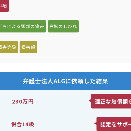
4級
打ちによる頸部の痛み
右腕のしびれ
障害等級
損害額
弁護士法人ALGに依頼した結果
230万円
適正な賠償額
併合14級
認定をサポ