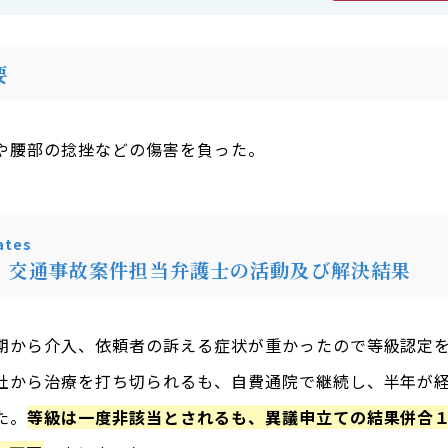
要
や腰部の捻挫などの傷害を負った。
tes
・交通事故案件担当弁護士の活動及び解決結果
期から介入、依頼者の訴える症状が重かったので等級認定
社から治療を打ち切られるも、自費通院で継続し、半年が
た。
等級は一度非該当とされるも、異議申立ての結果併合