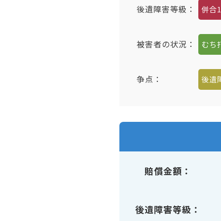
後遺障害等級：
併合1
被害者の状況：
むち
争点：
後遺
賠償金額
後遺障害等級