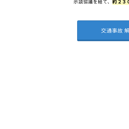
示談協議を経て、
約２３
交通事故 