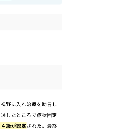
を視野に入れ治療を助言し
経過したところで症状固定
１４級が認定
された。最終