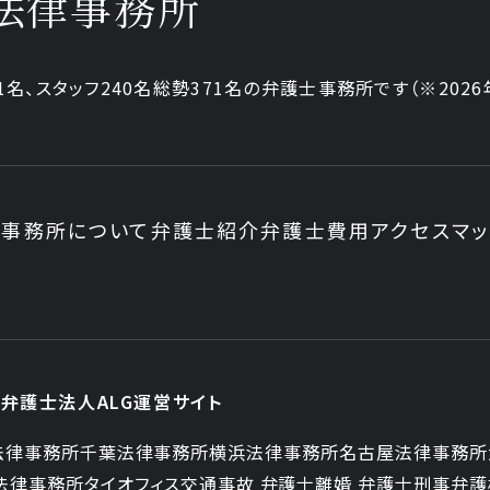
法律事務所
1
名、
スタッフ
240名
総勢
371
名の弁護士事務所です
（
※202
事務所について
弁護士紹介
弁護士費用
アクセスマ
弁護士法人ALG運営サイト
法律事務所
千葉法律事務所
横浜法律事務所
名古屋法律事務所
法律事務所
タイオフィス
交通事故 弁護士
離婚 弁護士
刑事弁護