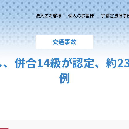
法人のお客様
個人のお客様
宇都宮法律事
様ご相談
個人のお客様ご相談
交通事故
用サイト
交通事故
労務専用サイト
医療過誤
、併合14級が認定、約2
離婚問題
刑事事件
例
相続問題
損害賠償