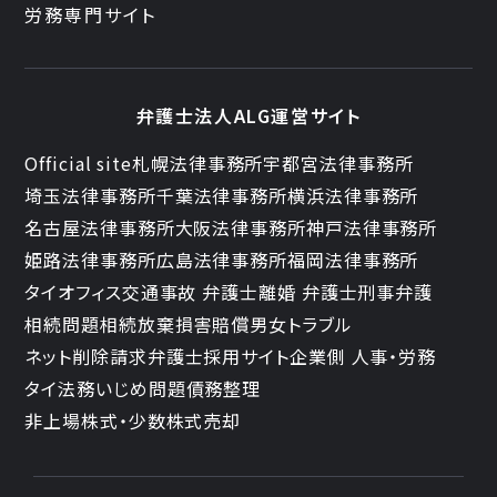
労務専門サイト
弁護士法人ALG運営サイト
Official site
札幌法律事務所
宇都宮法律事務所
埼玉法律事務所
千葉法律事務所
横浜法律事務所
名古屋法律事務所
大阪法律事務所
神戸法律事務所
姫路法律事務所
広島法律事務所
福岡法律事務所
タイオフィス
交通事故 弁護士
離婚 弁護士
刑事弁護
相続問題
相続放棄
損害賠償
男女トラブル
ネット削除請求
弁護士採用サイト
企業側 人事・労務
タイ法務
いじめ問題
債務整理
非上場株式・少数株式売却