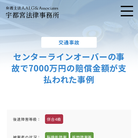
宇都宮法律事務所
メニ
交通事故
センターラインオーバーの事
故で7000万円の賠償金額が支
払われた事例
後遺障害等級：
併合4級
被害者の状況：
脳機能障害
視野障害等