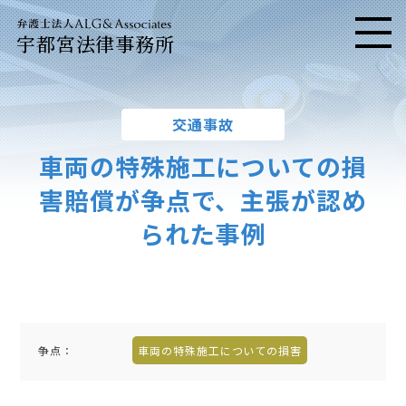
宇都宮法律事務所
メニ
交通事故
車両の特殊施工についての損
害賠償が争点で、主張が認め
られた事例
争点：
車両の特殊施工についての損害