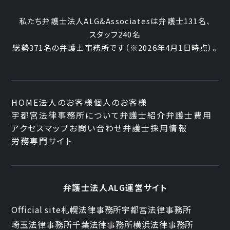
私たち弁護士法人ALG&Associatesは弁護士
131
名、
スタッフ
240名
総勢
371
名の弁護士事務所です
（
※2026年4月1日時点
）。
HOME
法人のお客様
個人のお客様
宇都宮法律事務所について
弁護士紹介
弁護士費用
アクセスマップ
お問い合わせ
弁護士採用情報
労務専門サイト
弁護士法人ALG運営サイト
Official site
札幌法律事務所
宇都宮法律事務所
埼玉法律事務所
千葉法律事務所
横浜法律事務所