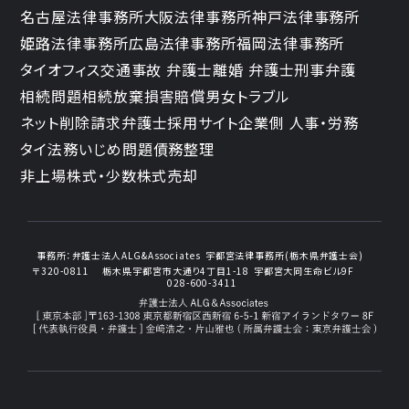
名古屋法律事務所
大阪法律事務所
神戸法律事務所
姫路法律事務所
広島法律事務所
福岡法律事務所
タイオフィス
交通事故 弁護士
離婚 弁護士
刑事弁護
相続問題
相続放棄
損害賠償
男女トラブル
ネット削除請求
弁護士採用サイト
企業側 人事・労務
タイ法務
いじめ問題
債務整理
非上場株式・少数株式売却
事務所：
弁護士法人ALG&Associates
宇都宮法律事務所(栃木県弁護士会)
〒320-0811
栃木県宇都宮市大通り4丁目1-18
宇都宮大同生命ビル9F
028-600-3411