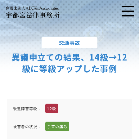
宇都宮法律事務所
メニ
交通事故
異議申立ての結果、14級→12
級に等級アップした事例
後遺障害等級：
12級
被害者の状況：
手首の痛み