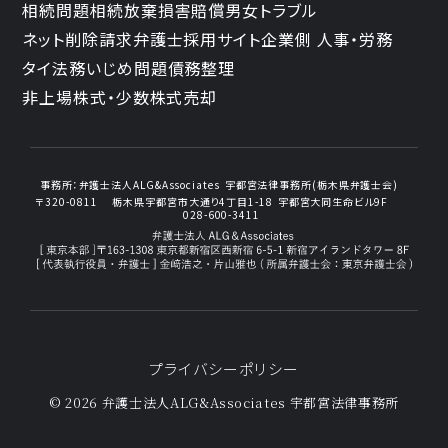
相続問題
相続放棄
損害賠償
男女トラブル
ネット削除請求
弁護士採用サイト
企業側 人事・労務
タイ法務
いじめ問題
債務整理
非上場株式・少数株式売却
事務所：
弁護士法人ALG&Associates
宇都宮法律事務所(栃木県弁護士会)
〒320-0811
栃木県宇都宮市大通り4丁目1-18
宇都宮大同生命ビル9F
028-600-3411
プライバシーポリシー
© 2026 弁護士法人ALG&Associates
宇都宮法律事務所