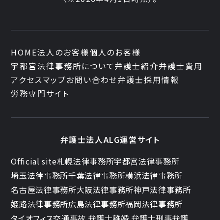
督を行います。
HOME
法人のお客様
個人のお客様
開示等手続き
宇都宮法律事務所について
弁護士紹介
弁護士費用
個人情報の利用目的の通知、開示、内容の
アクセスマップ
お問い合わせ
弁護士採用情報
訂正、追加又は削除、利用の停止、消去又
労務専門サイト
は第三者への提供の停止および第三者提供
の記録の開示（以下「開示等」という）を
求められた場合には、適切、かつ迅速に対
弁護士法人ALG運営サイト
応致します。開示等の請求は下記までお申
Official site
札幌法律事務所
宇都宮法律事務所
し付けください。
埼玉法律事務所
千葉法律事務所
横浜法律事務所
名古屋法律事務所
大阪法律事務所
神戸法律事務所
【お問い合わせ先】
姫路法律事務所
広島法律事務所
福岡法律事務所
弁護士法人ALG&Associates
タイオフィス
交通事故 弁護士
離婚 弁護士
刑事弁護