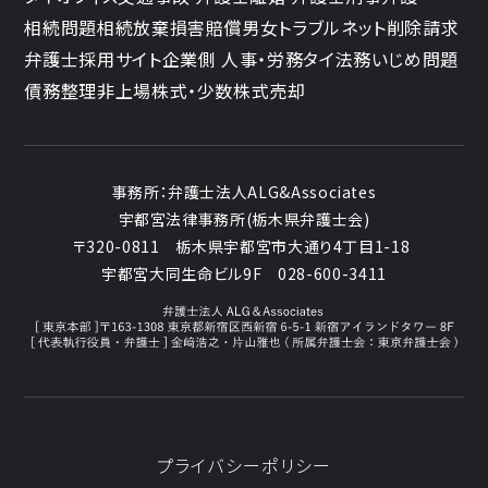
電話 03-6258-0960 Eメール
相続問題
相続放棄
損害賠償
男女トラブル
ネット削除請求
pms@avance-lg.com
弁護士採用サイト
企業側 人事・労務
タイ法務
いじめ問題
債務整理
非上場株式・少数株式売却
個人情報を与えることの任意性及び当該情
報を与えなかった場合に本人に生じる結果
事務所：
弁護士法人ALG&Associates
個人情報の提出は任意であり、ご提供いた
宇都宮法律事務所(栃木県弁護士会)
だけない場合、法律事務を受任出来ない、
〒320-0811
栃木県宇都宮市大通り4丁目1-18
宇都宮大同生命ビル9F
028-600-3411
もしくは法律事務の遂行に制限が生じるこ
とがあります。
お客様へのサービス向上の為にお客様サポ
ートセンターより、ＣＳ調査と致しまし
プライバシーポリシー
て、当法人のサービスにつきご意見をいた