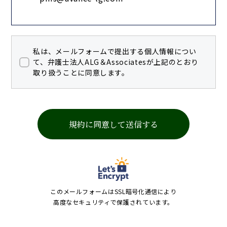
利用目的
私は、メールフォームで提出する個人情報につい
法律事務の遂行
て、弁護士法人ALG＆Associatesが上記のとおり
各種公的書類の取得、登記、登録業務
取り扱うことに同意します。
各種照会業務
各種連絡
各種リーガルサービスの紹介及び提供
事件の当事者（患者、遺族を含む。）を
特定できない方法で、当法人の取扱事例
として、シンポジウム若しくはセミナー
その他の講演活動において発表すること
このメールフォームはSSL暗号化通信により
又は当法人が運営するインターネット上
高度なセキュリティで保護されています。
のサイト、当法人以外の第三者が運営し