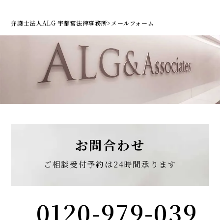
当法人若しくは所属弁護士の情報を掲載
するインターネット上のサイト、当法人
弁護士法人ALG 宇都宮法律事務所
>
メールフォーム
のパンフレット、当法人が関与する書籍
若しくは論文その他の当法人が関与する
媒体への掲載
第三者への提供・開示
個人情報を次の第三者等に提供・開示する
お問合わせ
場合があります。
家庭裁判所、簡易裁判所、地方裁判所、
ご相談受付予約は
24時間承ります
高等裁判所、最高裁判所。
市区町村役場（戸籍等の書類徴求を行う
0120-979-039
場合など）。