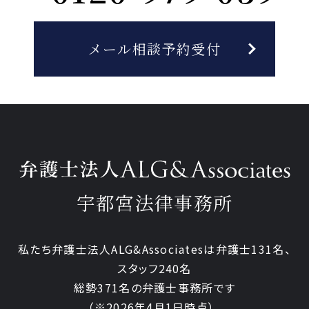
相手方に代理人弁護士が就いた場合、そ
の弁護士。
メール相談予約受付
その他、法律事務に関連する個人及び団
体。
法律事務に関連して、その他の第三者へ個
人情報を提供する必要が生じた場合は、そ
の都度、書面による同意を求めます。
個人情報の取扱いの委託
宇都宮法律事務所
当法人が定める水準を満たしている委託先
に個人情報の取扱いを委託することがあり
私たち弁護士法人ALG&Associatesは弁護士
131
名、
ます。委託先とは機密保持契約を交わし、
スタッフ
240名
委託する個人情報の安全管理が図られるよ
総勢
371
名の弁護士事務所です
う、委託先に対する必要、かつ、適切な監
（
※2026年4月1日時点
）。