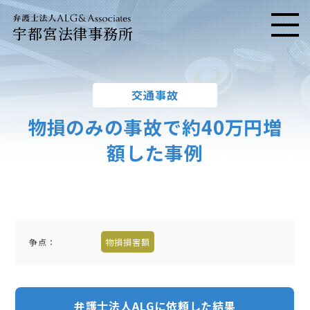
宇都宮法律事務所
メニ
交通事故
物損のみの事故で約40万円増
額した事例
争点：
物損損害額
弁護士法人ALGに依頼した結果