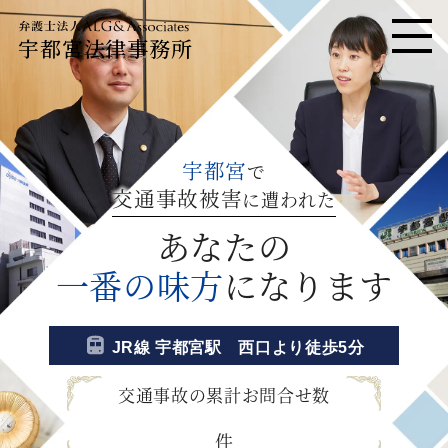
宇都宮法律事務所
メニ
宇都宮
で
交通事故被害
に遭われた
あなたの
一番の味方
になります
JR線 宇都宮駅 西口より徒歩5分
交通事故の累計お問合せ数
件