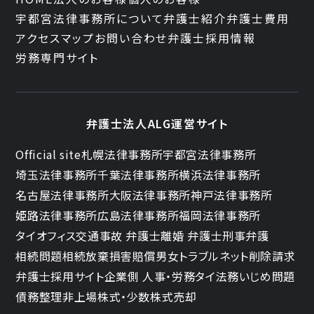
宇都宮法律事務所について
弁護士紹介
弁護士費用
アクセスマップ
お問い合わせ
弁護士採用情報
労務専門サイト
弁護士法人ALG運営サイト
Official site
札幌法律事務所
宇都宮法律事務所
埼玉法律事務所
千葉法律事務所
横浜法律事務所
名古屋法律事務所
大阪法律事務所
神戸法律事務所
姫路法律事務所
広島法律事務所
福岡法律事務所
タイオフィス
交通事故 弁護士
離婚 弁護士
刑事弁護
相続問題
相続放棄
損害賠償
男女トラブル
ネット削除請求
弁護士採用サイト
企業側 人事・労務
タイ法務
いじめ問題
債務整理
非上場株式・少数株式売却