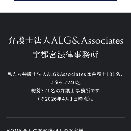
宇都宮法律事務所
私たち弁護士法人ALG&Associatesは弁護士
131
名、
スタッフ
240名
総勢
371
名の弁護士事務所です
（
※2026年4月1日時点
）。
HOME
法人のお客様
個人のお客様