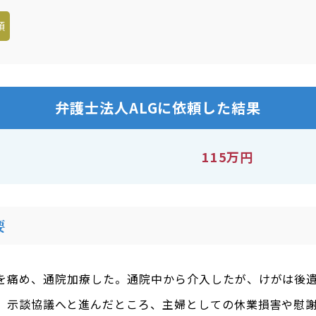
額
弁護士法人ALGに依頼した結果
115万円
要
を痛め、通院加療した。通院中から介入したが、けがは後
、示談協議へと進んだところ、主婦としての休業損害や慰