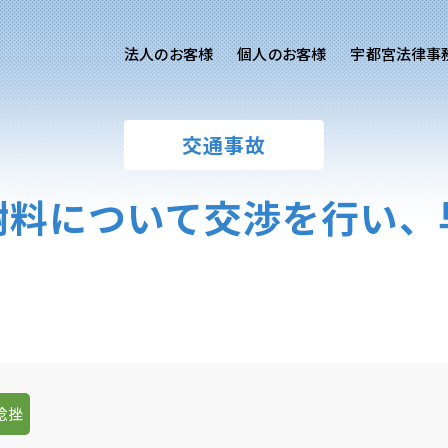
法人のお客様
個人のお客様
宇都宮法律事
様ご相談
個人のお客様ご相談
交通事故
用サイト
交通事故
労務専用サイト
医療過誤
謝料について交渉を行い、
離婚問題
刑事事件
相続問題
損害賠償
捻挫