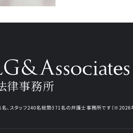
法律事務所
1
名、
スタッフ
240名
総勢
371
名の弁護士事務所です
（
※202