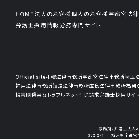
HOME
法人のお客様
個人のお客様
宇都宮法律
弁護士採用情報
労務専門サイト
Official site
札幌法律事務所
宇都宮法律事務所
埼玉
神戸法律事務所
姫路法律事務所
広島法律事務所
福岡
損害賠償
男女トラブル
ネット削除請求
弁護士採用サイ
事務所：
弁護士法人ALG
〒320-0811
栃木県宇都宮市