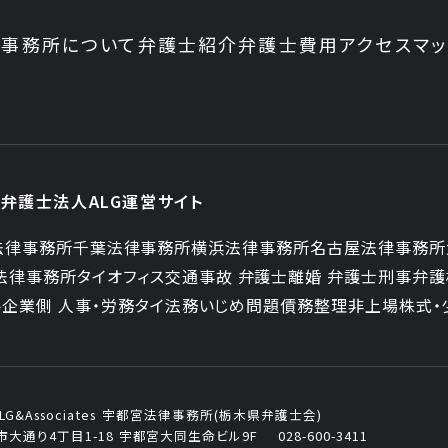
事務所について
弁護士紹介
弁護士費用
アクセスマ
弁護士法人ALG運営サイト
法律事務所
千葉法律事務所
横浜法律事務所
名古屋法律事務所
法律事務所
タイオフィス
交通事故 弁護士
離婚 弁護士
刑事弁護
ト
企業側 人事・労務
タイ法務
いじめ問題
債務整理
非上場株式・
&Associates
宇都宮法律事務所(栃木県弁護士会)
大通り4丁目1-18
宇都宮大同生命ビル9F
028-600-3411