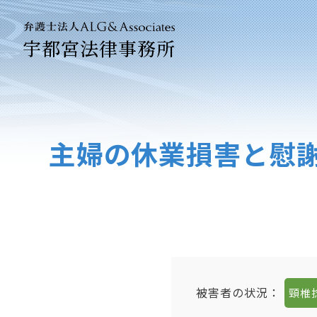
宇都宮法律事務所
法人のお客
企業法務専
主婦の休業損害と慰
被害者の状況：
頸椎