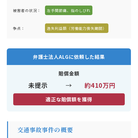
被害者の状況：
左手関節痛、指のしびれ
争点：
逸失利益額（労働能力喪失期間）
弁護士法人ALGに依頼した結果
賠償金額
未提示
→
約410万円
適正な賠償額を獲得
交通事故事件の概要