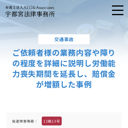
宇都宮法律事務所
メニ
交通事故
ご依頼者様の業務内容や障り
の程度を詳細に説明し
労働能
力喪失期間を延長し、賠償金
が増額した事例
後遺障害等級：
12級13号