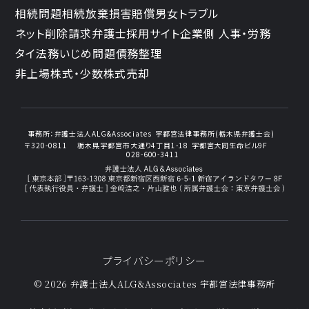
相続問題
相続放棄
損害賠償
男女トラブル
ネット削除請求
弁護士採用サイト
企業側 人事・労務
タイ法務
いじめ問題
債務整理
非上場株式・少数株式売却
事務所：
弁護士法人ALG&Associates
宇都宮法律事務所(栃木県弁護士会)
〒320-0811
栃木県宇都宮市大通り4丁目1-18
宇都宮大同生命ビル9F
028-600-3411
プライバシーポリシー
© 2026 弁護士法人ALG&Associates
宇都宮法律事務所