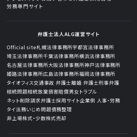
労務専門サイト
弁護士法人ALG運営サイト
Official site
札幌法律事務所
宇都宮法律事務所
埼玉法律事務所
千葉法律事務所
横浜法律事務所
名古屋法律事務所
大阪法律事務所
神戸法律事務所
姫路法律事務所
広島法律事務所
福岡法律事務所
タイオフィス
交通事故 弁護士
離婚 弁護士
刑事弁護
相続問題
相続放棄
損害賠償
男女トラブル
ネット削除請求
弁護士採用サイト
企業側 人事・労務
タイ法務
いじめ問題
債務整理
非上場株式・少数株式売却