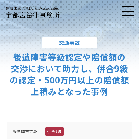
宇都宮法律事務所
メニ
交通事故
後遺障害等級認定や賠償額の
交渉において助力し、
併合9級
の認定・500万円以上の賠償額
上積みとなった事例
後遺障害等級：
併合9級