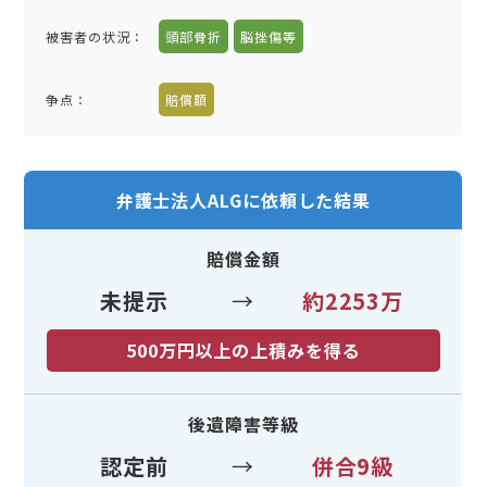
被害者の状況：
頭部骨折
脳挫傷等
争点：
賠償額
弁護士法人ALGに依頼した結果
賠償金額
未提示
→
約2253万
500万円以上の上積みを得る
後遺障害等級
認定前
→
併合9級