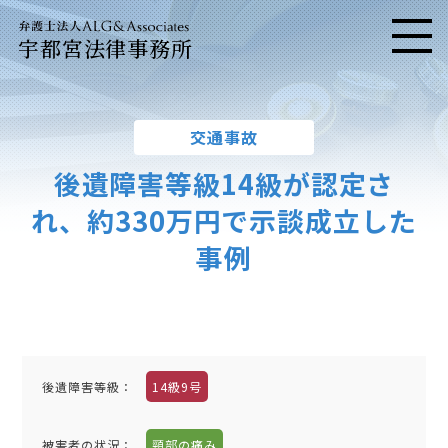
宇都宮法律事務所
メニ
交通事故
後遺障害等級14級が認定さ
れ、約330万円で示談成立した
事例
後遺障害等級：
14級9号
被害者の状況：
頸部の痛み