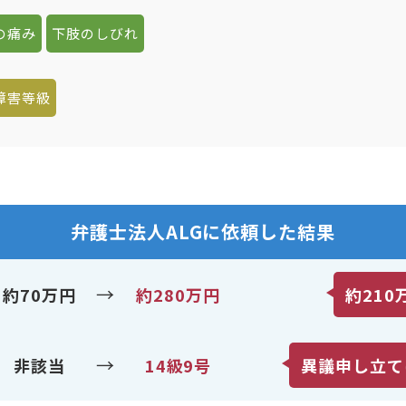
の痛み
下肢のしびれ
障害等級
弁護士法人ALGに依頼した結果
→
約70万円
約280万円
約210
→
非該当
14級9号
異議申し立て