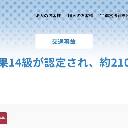
法人のお客様
個人のお客様
宇都宮法律事
様ご相談
個人のお客様ご相談
交通事故
用サイト
交通事故
労務専用サイト
医療過誤
果14級が認定され、約21
離婚問題
刑事事件
相続問題
損害賠償
9号