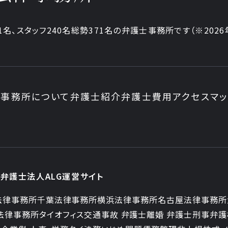
1
名、
スタッフ
240名
総勢
371
名の弁護士事務所です
（
※202
事務所について
弁護士紹介
弁護士費用
アクセスマ
弁護士法人ALG運営サイト
法律事務所
千葉法律事務所
横浜法律事務所
名古屋法律事務所
法律事務所
タイオフィス
交通事故 弁護士
離婚 弁護士
刑事弁護