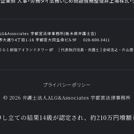
ト
企業側 人事・労務
タイ法務
いじめ問題
債務整理
非上場株式・
&Associates
宇都宮法律事務所(栃木県弁護士会)
大通り4丁目1-18
宇都宮大同生命ビル9F
028-600-3411
プライバシーポリシー
© 2026 弁護士法人ALG&Associates
宇都宮法律事務所
申し立ての結果14級が認定され、約210万円増額