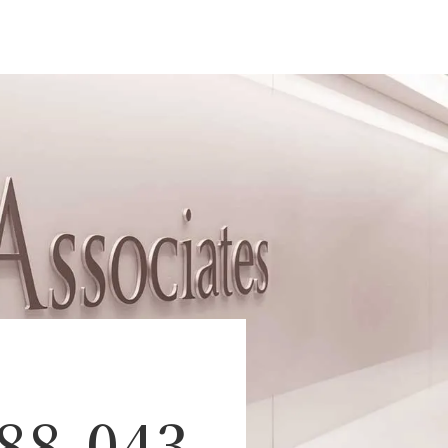
88-043