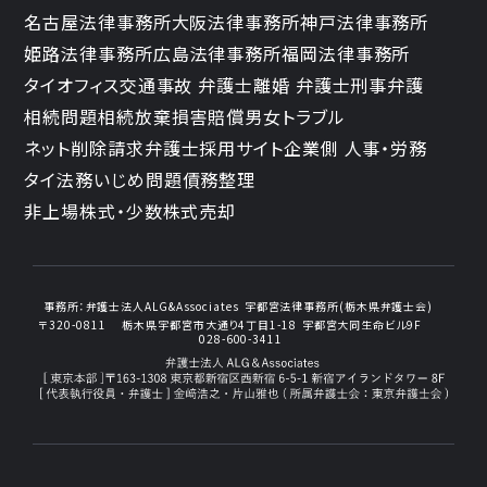
名古屋法律事務所
大阪法律事務所
神戸法律事務所
姫路法律事務所
広島法律事務所
福岡法律事務所
タイオフィス
交通事故 弁護士
離婚 弁護士
刑事弁護
相続問題
相続放棄
損害賠償
男女トラブル
ネット削除請求
弁護士採用サイト
企業側 人事・労務
タイ法務
いじめ問題
債務整理
非上場株式・少数株式売却
事務所：
弁護士法人ALG&Associates
宇都宮法律事務所(栃木県弁護士会)
〒320-0811
栃木県宇都宮市大通り4丁目1-18
宇都宮大同生命ビル9F
028-600-3411