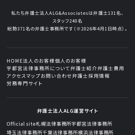
私たち弁護士法人ALG&Associatesは弁護士
131
名、
スタッフ
240名
総勢
371
名の弁護士事務所です
（
※2026年4月1日時点
）。
HOME
法人のお客様
個人のお客様
宇都宮法律事務所について
弁護士紹介
弁護士費用
アクセスマップ
お問い合わせ
弁護士採用情報
労務専門サイト
弁護士法人ALG運営サイト
Official site
札幌法律事務所
宇都宮法律事務所
埼玉法律事務所
千葉法律事務所
横浜法律事務所