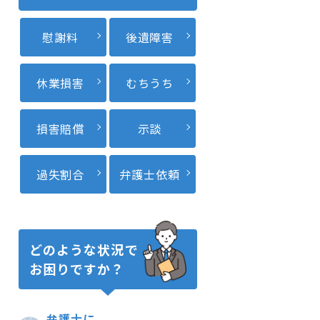
慰謝料
後遺障害
休業損害
むちうち
損害賠償
示談
過失割合
弁護士依頼
どのような状況で
お困りですか？
弁護士に