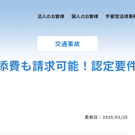
法人のお客様
個人のお客様
宇都宮法律事
様ご相談
個人のお客様ご相談
交通事故
用サイト
交通事故
労務専用サイト
医療過誤
添費も請求可能！認定要
離婚問題
刑事事件
相続問題
損害賠償
更新日：2025/02/25