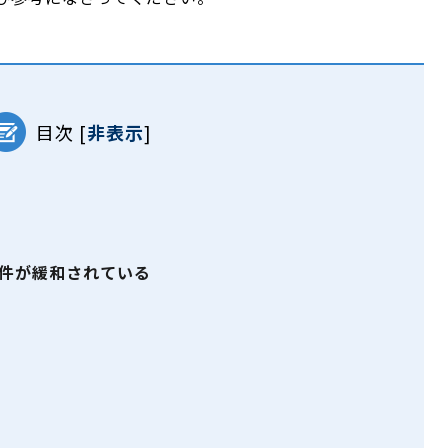
目次
[
非表示
]
件が緩和されている