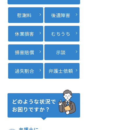
慰謝料
後遺障害
休業損害
むちうち
損害賠償
示談
過失割合
弁護士依頼
どのような状況で
お困りですか？
弁護士に