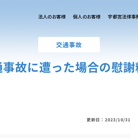
法人のお客様
個人のお客様
宇都宮法律事
様ご相談
個人のお客様ご相談
交通事故
用サイト
交通事故
労務専用サイト
医療過誤
通事故に遭った場合の慰謝
離婚問題
刑事事件
相続問題
損害賠償
更新日：2023/10/31