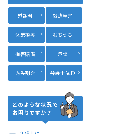
慰謝料
後遺障害
休業損害
むちうち
損害賠償
示談
過失割合
弁護士依頼
どのような状況で
お困りですか？
弁護士に