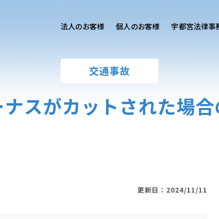
法人のお客様
個人のお客様
宇都宮法律事
様ご相談
個人のお客様ご相談
交通事故
用サイト
交通事故
労務専用サイト
医療過誤
ーナスがカットされた場合
離婚問題
刑事事件
相続問題
損害賠償
更新日：2024/11/11