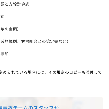
金額と支給計算式
算式
賞与の金額）
与減額規則、労働組合との協定書など）
、捺印
定められている場合には、その規定のコピーも添付して
通事故チームのスタッフが