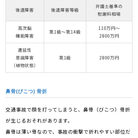
弁護士基準の
後遺障害
後遺障害
等級
慰謝料相場
高次脳
110万円～
第1級～
第14級
機能障害
2800万円
遷延性
意識障害
第1級
2800万円
（植物状態）
鼻骨(びこつ) 骨折
交通事故で顔を打ってしまうと、鼻骨（びこつ）骨折
が生じるおそれがあります。
鼻骨は薄い骨なので、事故の衝撃で折れやすい部位だ