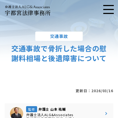
宇都宮法律事務所
メニ
交通事故
交通事故で骨折した場合の慰
謝料相場と後遺障害について
更新日：2026/03/16
弁護士 山本 祐輔
監修
弁護士法人ALG&Associates