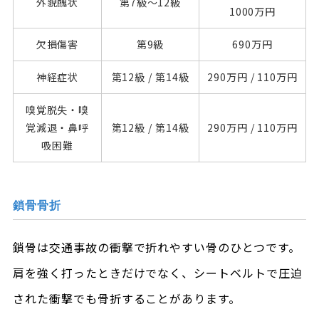
外貌醜状
第7級～
12級
1000万円
欠損傷害
第9級
690万円
神経症状
第12級 /
第14級
290万円 /
110万円
嗅覚脱失・嗅
覚減退・鼻呼
第12級 /
第14級
290万円 /
110万円
吸困難
鎖骨骨折
鎖骨は交通事故の衝撃で折れやすい骨のひとつです。
肩を強く打ったときだけでなく、シートベルトで圧迫
された衝撃でも骨折することがあります。