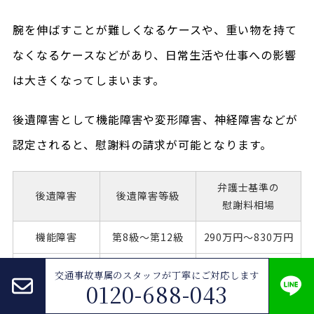
腕を伸ばすことが難しくなるケースや、重い物を持て
なくなるケースなどがあり、日常生活や仕事への影響
は大きくなってしまいます。
後遺障害として機能障害や変形障害、神経障害などが
認定されると、慰謝料の請求が可能となります。
弁護士基準の
後遺障害
後遺障害
等級
慰謝料相場
機能障害
第8級～
第12級
290万円～
830万円
第7級～
第12級
290万円～
交通事故専属のスタッフが
丁寧にご対応します
変形障害
0120-688-043
1000万円