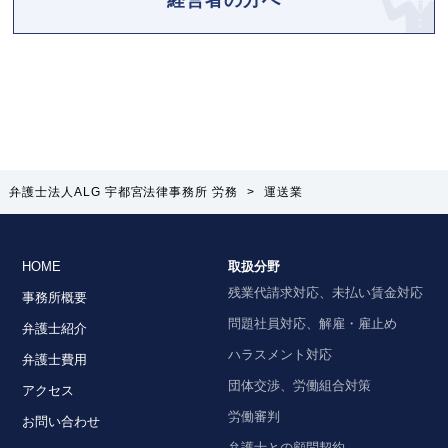
弁護士法人ALG 宇都宮法律事務所 労務
>
運送業
HOME
取扱分野
残業代請求対応、未払い賃金対応
事務所概要
問題社員対応、解雇・雇止め
弁護士紹介
ハラスメント対応
弁護士費用
団体交渉、労働組合対策
アクセス
労働審判
お問い合わせ
弁護士との顧問契約