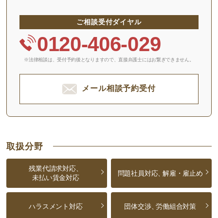
ご相談受付ダイヤル
0120-406-029
※法律相談は、受付予約後となりますので、
直接弁護士にはお繋ぎできません。
メール相談予約受付
取扱分野
残業代請求対応、
問題社員対応、
解雇・雇止め
未払い賃金対応
ハラスメント対応
団体交渉、
労働組合対策