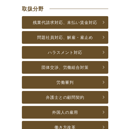
取扱分野
残業代請求対応、
未払い賃金対応
問題社員対応、
解雇・雇止め
ハラスメント対応
団体交渉、
労働組合対策
労働審判
弁護士との
顧問契約
外国人の雇用
働き方改革