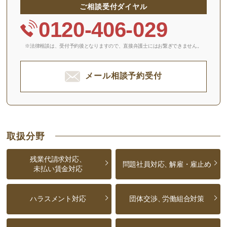
ご相談受付ダイヤル
0120-406-029
※法律相談は、受付予約後となりますので、
直接弁護士にはお繋ぎできません。
メール相談予約受付
取扱分野
残業代請求対応、
問題社員対応、
解雇・雇止め
未払い賃金対応
ハラスメント対応
団体交渉、
労働組合対策