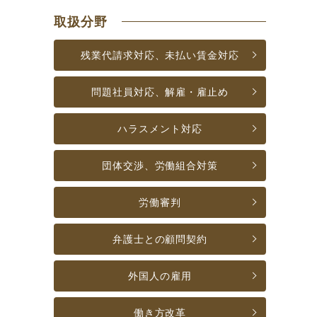
取扱分野
残業代請求対応、
未払い賃金対応
問題社員対応、
解雇・雇止め
ハラスメント対応
団体交渉、
労働組合対策
労働審判
弁護士との
顧問契約
外国人の雇用
働き方改革