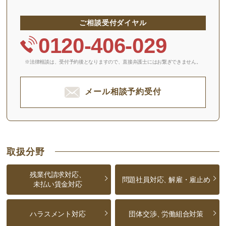
ご相談受付ダイヤル
0120-406-029
※法律相談は、受付予約後となりますので、
直接弁護士にはお繋ぎできません。
メール相談予約受付
取扱分野
残業代請求対応、
問題社員対応、
解雇・雇止め
未払い賃金対応
ハラスメント対応
団体交渉、
労働組合対策