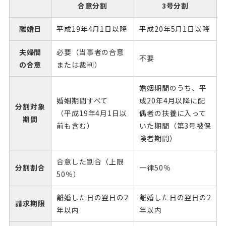
合意分割
3号分割
離婚日
平成19年
4月1日以降
平成20年
5月1日以降
夫婦間
必要（当事者の合意
不要
の合意
または裁判）
婚姻期間のうち、平
婚姻期間すべて
成20年4月以降に配
分割
対象
（平成19年4月1日以
偶者の扶養に入って
期間
前も含む）
いた期間（第3号被保
険者期間）
合意した割合（上限
分割
割合
一律50％
50％）
離婚した日の翌日の2
離婚した日の翌日の2
請求
期限
年以内
年以内