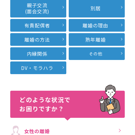
親子交流
別居
(面会交流)
有責配偶者
離婚の理由
離婚の方法
熟年離婚
内縁関係
その他
DV・モラハラ
どのような状況で
お困りですか？
女性の離婚