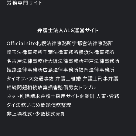
労務専門サイト
弁護士法人ALG運営サイト
Official site
札幌法律事務所
宇都宮法律事務所
埼玉法律事務所
千葉法律事務所
横浜法律事務所
名古屋法律事務所
大阪法律事務所
神戸法律事務所
姫路法律事務所
広島法律事務所
福岡法律事務所
タイオフィス
交通事故 弁護士
離婚 弁護士
刑事弁護
相続問題
相続放棄
損害賠償
男女トラブル
ネット削除請求
弁護士採用サイト
企業側 人事・労務
タイ法務
いじめ問題
債務整理
非上場株式・少数株式売却