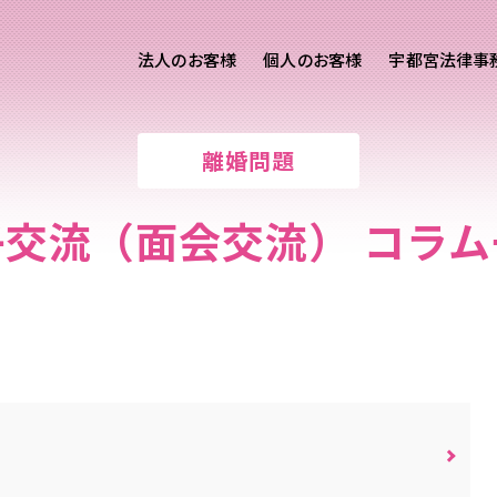
法人のお客様
個人のお客様
宇都宮法律事
様ご相談
個人のお客様ご相談
離婚問題
用サイト
交通事故
労務専用サイト
医療過誤
子交流（面会交流） コラム
離婚問題
刑事事件
相続問題
損害賠償