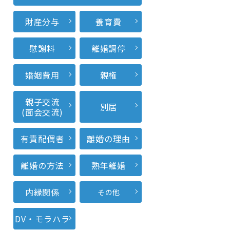
財産分与
養育費
慰謝料
離婚調停
婚姻費用
親権
親子交流
別居
(面会交流)
有責配偶者
離婚の理由
離婚の方法
熟年離婚
内縁関係
その他
DV・モラハラ