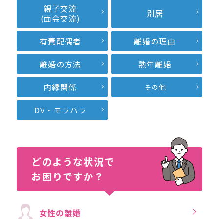
親子交流
別居
(面会交流)
有責配偶者
離婚の理由
離婚の方法
熟年離婚
内縁関係
その他
DV・モラハラ
どのような状況で
お困りですか？
女性の離婚