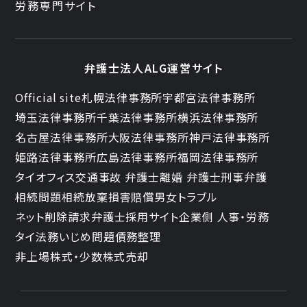
労務専門サイト
弁護士法人ALG運営サイト
Official site
札幌法律事務所
宇都宮法律事務所
埼玉法律事務所
千葉法律事務所
横浜法律事務所
名古屋法律事務所
大阪法律事務所
神戸法律事務所
姫路法律事務所
広島法律事務所
福岡法律事務所
タイオフィス
交通事故 弁護士
離婚 弁護士
刑事弁護
相続問題
相続放棄
損害賠償
男女トラブル
ネット削除請求
弁護士採用サイト
企業側 人事・労務
タイ法務
いじめ問題
債務整理
非上場株式・少数株式売却