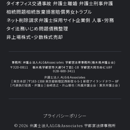
タイオフィス
交通事故 弁護士
離婚 弁護士
刑事弁護
相続問題
相続放棄
損害賠償
男女トラブル
ネット削除請求
弁護士採用サイト
企業側 人事・労務
タイ法務
いじめ問題
債務整理
非上場株式・少数株式売却
事務所：
弁護士法人ALG&Associates
宇都宮法律事務所(栃木県弁護士会)
〒320-0811
栃木県宇都宮市大通り4丁目1-18
宇都宮大同生命ビル9F
028-600-3411
プライバシーポリシー
© 2026 弁護士法人ALG&Associates
宇都宮法律事務所