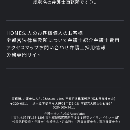
総勢
名の弁護士事務所です
（
）。
HOME
法人のお客様
個人のお客様
宇都宮法律事務所について
弁護士紹介
弁護士費用
アクセスマップ
お問い合わせ
弁護士採用情報
労務専門サイト
事務所：
弁護士法人ALG&Associates
宇都宮法律事務所(栃木県弁護士会)
〒320-0811
栃木県宇都宮市大通り4丁目1-18
宇都宮大同生命ビル9F
028-600-3411