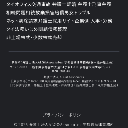
タイオフィス
交通事故 弁護士
離婚 弁護士
刑事弁護
相続問題
相続放棄
損害賠償
男女トラブル
ネット削除請求
弁護士採用サイト
企業側 人事・労務
タイ法務
いじめ問題
債務整理
非上場株式・少数株式売却
事務所：
弁護士法人ALG&Associates
宇都宮法律事務所(栃木県弁護士会)
〒320-0811
栃木県宇都宮市大通り4丁目1-18
宇都宮大同生命ビル9F
028-600-3411
プライバシーポリシー
© 2026 弁護士法人ALG&Associates
宇都宮法律事務所