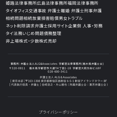
姫路法律事務所
広島法律事務所
福岡法律事務所
タイオフィス
交通事故 弁護士
離婚 弁護士
刑事弁護
相続問題
相続放棄
損害賠償
男女トラブル
ネット削除請求
弁護士採用サイト
企業側 人事・労務
タイ法務
いじめ問題
債務整理
非上場株式・少数株式売却
事務所：
弁護士法人ALG&Associates
宇都宮法律事務所(栃木県弁護士会)
〒320-0811
栃木県宇都宮市大通り4丁目1-18
宇都宮大同生命ビル9F
028-600-3411
プライバシーポリシー