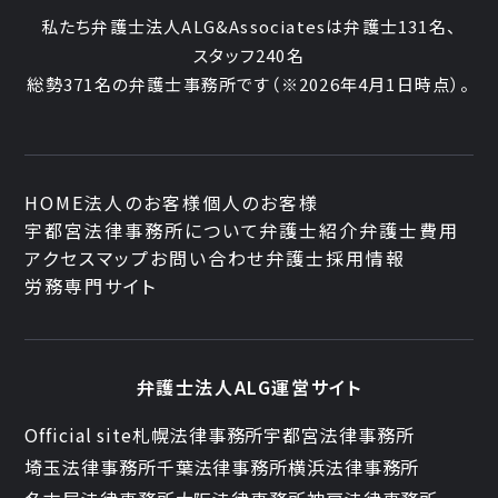
私たち弁護士法人ALG&Associatesは弁護士
131
名、
スタッフ
240名
総勢
371
名の弁護士事務所です
（
※2026年4月1日時点
）。
HOME
法人のお客様
個人のお客様
宇都宮法律事務所について
弁護士紹介
弁護士費用
アクセスマップ
お問い合わせ
弁護士採用情報
労務専門サイト
弁護士法人ALG運営サイト
Official site
札幌法律事務所
宇都宮法律事務所
埼玉法律事務所
千葉法律事務所
横浜法律事務所