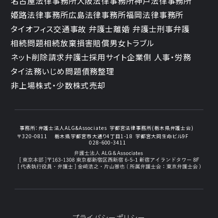
名古屋法律事務所
大阪法律事務所
神戸法律事務所
姫路法律事務所
広島法律事務所
福岡法律事務所
タイオフィス
交通事故 弁護士
離婚 弁護士
刑事弁護
相続問題
相続放棄
損害賠償
男女トラブル
ネット削除請求
弁護士採用サイト
企業側 人事・労務
タイ法務
いじめ問題
債務整理
非上場株式・少数株式売却
事務所：
弁護士法人ALG&Associates
宇都宮法律事務所(栃木県弁護士会)
〒320-0811
栃木県宇都宮市大通り4丁目1-18
宇都宮大同生命ビル9F
028-600-3411
プライバシーポリシー