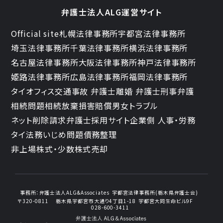
弁護士法人ALG運営サイト
Official site
札幌法律事務所
宇都宮法律事務所
埼玉法律事務所
千葉法律事務所
横浜法律事務所
名古屋法律事務所
大阪法律事務所
神戸法律事務所
姫路法律事務所
広島法律事務所
福岡法律事務所
タイオフィス
交通事故 弁護士
離婚 弁護士
刑事弁護
相続問題
相続放棄
損害賠償
男女トラブル
ネット削除請求
弁護士採用サイト
企業側 人事・労務
タイ法務
いじめ問題
債務整理
非上場株式・少数株式売却
事務所：
弁護士法人ALG&Associates
宇都宮法律事務所(栃木県弁護士会)
〒320-0811
栃木県宇都宮市大通り4丁目1-18
宇都宮大同生命ビル9F
028-600-3411