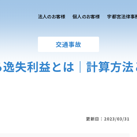
法人のお客様
個人のお客様
宇都宮法律事
様ご相談
個人のお客様ご相談
交通事故
用サイト
交通事故
労務専用サイト
医療過誤
る逸失利益とは｜計算方法
離婚問題
刑事事件
相続問題
損害賠償
更新日：2023/03/31