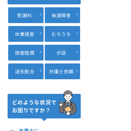
慰謝料
後遺障害
休業損害
むちうち
損害賠償
示談
過失割合
弁護士依頼
どのような状況で
お困りですか？
弁護士に