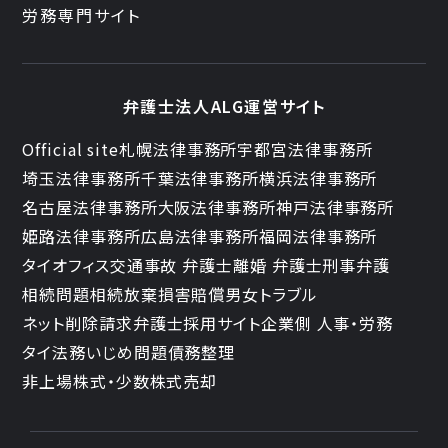
労務専門サイト
弁護士法人ALG運営サイト
Official site
札幌法律事務所
宇都宮法律事務所
埼玉法律事務所
千葉法律事務所
横浜法律事務所
名古屋法律事務所
大阪法律事務所
神戸法律事務所
姫路法律事務所
広島法律事務所
福岡法律事務所
タイオフィス
交通事故 弁護士
離婚 弁護士
刑事弁護
相続問題
相続放棄
損害賠償
男女トラブル
ネット削除請求
弁護士採用サイト
企業側 人事・労務
タイ法務
いじめ問題
債務整理
非上場株式・少数株式売却