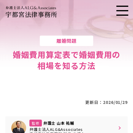
宇都宮法律事務所
メニ
離婚問題
婚姻費用算定表で婚姻費用の
相場を知る方法
更新日：2026/01/29
弁護士 山本 祐輔
監修
弁護士法人ALG&Associates