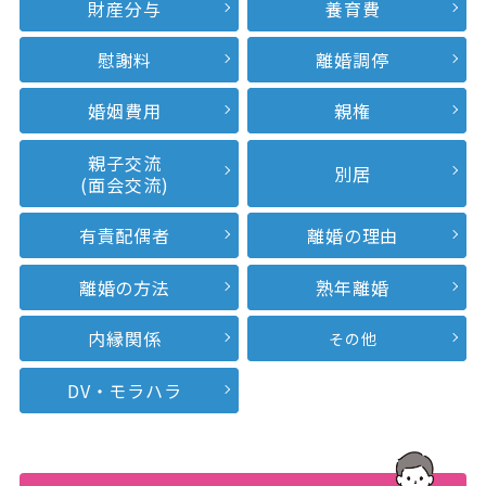
財産分与
養育費
慰謝料
離婚調停
婚姻費用
親権
親子交流
別居
(面会交流)
有責配偶者
離婚の理由
離婚の方法
熟年離婚
内縁関係
その他
DV・モラハラ