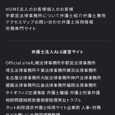
HOME
法人のお客様
個人のお客様
宇都宮法律事務所について
弁護士紹介
弁護士費用
アクセスマップ
お問い合わせ
弁護士採用情報
労務専門サイト
弁護士法人ALG運営サイト
Official site
札幌法律事務所
宇都宮法律事務所
埼玉法律事務所
千葉法律事務所
横浜法律事務所
名古屋法律事務所
大阪法律事務所
神戸法律事務所
姫路法律事務所
広島法律事務所
福岡法律事務所
タイオフィス
交通事故 弁護士
離婚 弁護士
刑事弁護
相続問題
相続放棄
損害賠償
男女トラブル
ネット削除請求
弁護士採用サイト
企業側 人事・労務
タイ法務
いじめ問題
債務整理