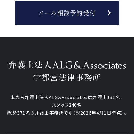
メール相談予約受付
宇都宮法律事務所
私たち弁護士法人ALG&Associatesは弁護士
131
名、
スタッフ
240名
総勢
371
名の弁護士事務所です
（
※2026年4月1日時点
）。