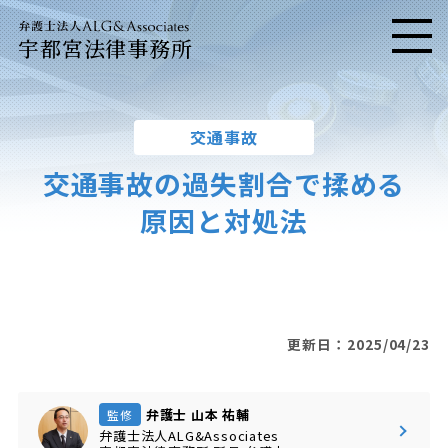
宇都宮法律事務所
メニ
交通事故
交通事故の過失割合で揉める
原因と対処法
更新日：2025/04/23
弁護士 山本 祐輔
監修
弁護士法人ALG&Associates