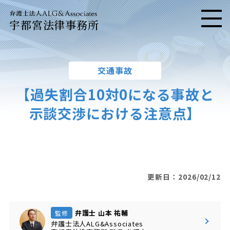
宇都宮法律事務所
メニ
交通事故
【過失割合10対0になる事故と
示談交渉における注意点】
更新日：2026/02/12
弁護士 山本 祐輔
監修
弁護士法人ALG&Associates