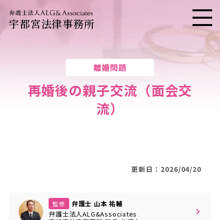
宇都宮法律事務所
メニ
離婚問題
再婚後の親子交流（面会交
流）
更新日：2026/04/20
弁護士 山本 祐輔
監修
弁護士法人ALG&Associates