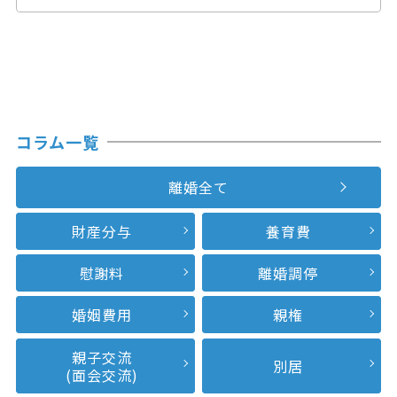
コラム一覧
離婚全て
財産分与
養育費
慰謝料
離婚調停
婚姻費用
親権
親子交流
別居
(面会交流)