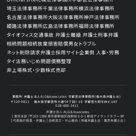
埼玉法律事務所
千葉法律事務所
横浜法律事務所
名古屋法律事務所
大阪法律事務所
神戸法律事務所
姫路法律事務所
広島法律事務所
福岡法律事務所
タイオフィス
交通事故 弁護士
離婚 弁護士
刑事弁護
相続問題
相続放棄
損害賠償
男女トラブル
ネット削除請求
弁護士採用サイト
企業側 人事・労務
タイ法務
いじめ問題
債務整理
非上場株式・少数株式売却
事務所：
弁護士法人ALG&Associates
宇都宮法律事務所(栃木県弁護士会)
〒320-0811
栃木県宇都宮市大通り4丁目1-18
宇都宮大同生命ビル9F
028-600-3411