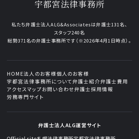
宇都宮法律事務所
私たち弁護士法人ALG&Associatesは弁護士
131
名、
スタッフ
240名
総勢
371
名の弁護士事務所です
（
※2026年4月1日時点
）。
HOME
法人のお客様
個人のお客様
宇都宮法律事務所について
弁護士紹介
弁護士費用
アクセスマップ
お問い合わせ
弁護士採用情報
労務専門サイト
弁護士法人ALG運営サイト
Official site
札幌法律事務所
宇都宮法律事務所