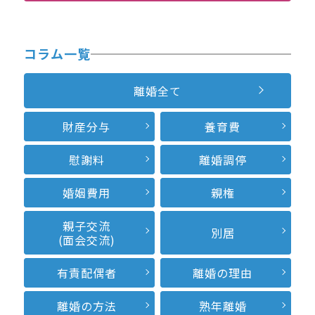
コラム一覧
離婚全て
財産分与
養育費
慰謝料
離婚調停
婚姻費用
親権
親子交流
別居
(面会交流)
有責配偶者
離婚の理由
離婚の方法
熟年離婚