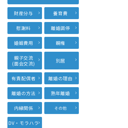
財産分与
養育費
慰謝料
離婚調停
婚姻費用
親権
親子交流
別居
(面会交流)
有責配偶者
離婚の理由
離婚の方法
熟年離婚
内縁関係
その他
DV・モラハラ