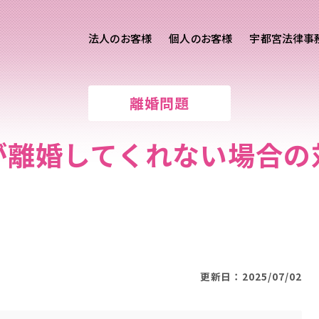
法人のお客様
個人のお客様
宇都宮法律事
様ご相談
個人のお客様ご相談
離婚問題
用サイト
交通事故
労務専用サイト
医療過誤
が離婚してくれない場合の
離婚問題
刑事事件
相続問題
損害賠償
更新日：2025/07/02