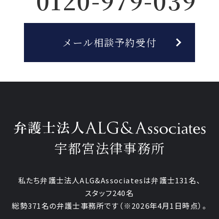
0120-979-039
メール相談予約受付
宇都宮法律事務所
私たち弁護士法人ALG&Associatesは弁護士
131
名、
スタッフ
240名
総勢
371
名の弁護士事務所です
（
※2026年4月1日時点
）。