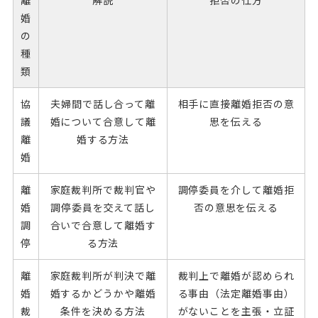
離
解説
拒否の仕方
婚
の
種
類
協
夫婦間で話し合って離
相手に直接離婚拒否の意
議
婚について合意して離
思を伝える
離
婚する方法
婚
離
家庭裁判所で裁判官や
調停委員を介して離婚拒
婚
調停委員を交えて話し
否の意思を伝える
調
合いで合意して離婚す
停
る方法
離
家庭裁判所が判決で離
裁判上で離婚が認められ
婚
婚するかどうかや離婚
る事由（法定離婚事由）
裁
条件を決める方法
がないことを主張・立証