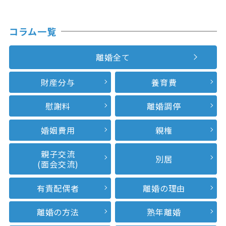
コラム一覧
離婚全て
財産分与
養育費
慰謝料
離婚調停
婚姻費用
親権
親子交流
別居
(面会交流)
有責配偶者
離婚の理由
離婚の方法
熟年離婚