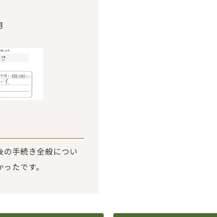
月
後の手続き全般につい
かったです。