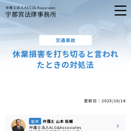
宇都宮法律事務所
メニ
交通事故
休業損害を打ち切ると言われ
たときの対処法
更新日：2025/10/16
弁護士 山本 祐輔
監修
弁護士法人ALG&Associates