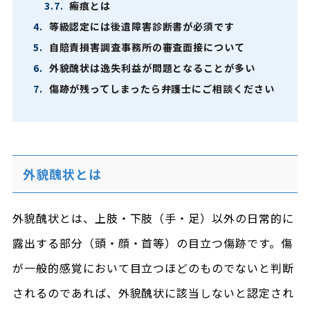
3.7.
瘢痕とは
4.
等級認定には後遺障害診断書が必須です
5.
自賠責損害調査事務所の審査面接について
6.
外貌醜状は逸失利益が問題となることが多い
7.
傷跡が残ってしまったら弁護士にご相談ください
外貌醜状とは
外貌醜状とは、上肢・下肢（手・足）以外の日常的に
露出する部分（頭・顔・首等）の目立つ傷跡です。傷
が一般的感覚において目立つほどのものでないと判断
されるのであれば、外貌醜状に該当しないと認定され