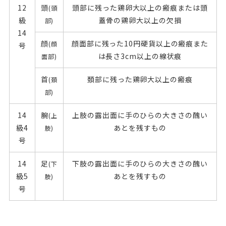
12
頭
頭部に残った鶏卵大以上の瘢痕または頭
(頭
級
蓋骨の鶏卵大以上の欠損
部)
14
顔
顔面部に残った10円硬貨以上の瘢痕また
(顔
号
は長さ3cm以上の線状痕
面部)
首
頚部に残った鶏卵大以上の瘢痕
(頚
部)
14
腕
上肢の露出面に手のひらの大きさの醜い
(上
級4
あとを残すもの
肢)
号
14
足
下肢の露出面に手のひらの大きさの醜い
(下
級5
あとを残すもの
肢)
号