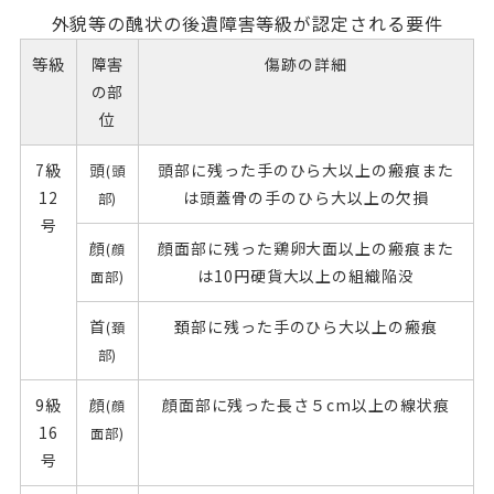
外貌等の醜状の後遺障害等級が認定される要件
等級
障害
傷跡の詳細
の部
位
7級
頭
頭部に残った手のひら大以上の瘢痕また
(頭
12
は頭蓋骨の手のひら大以上の欠損
部)
号
顔
顔面部に残った鶏卵大面以上の瘢痕また
(顔
は10円硬貨大以上の組織陥没
面部)
首
頚部に残った手のひら大以上の瘢痕
(頚
部)
9級
顔
顔面部に残った長さ５cm以上の線状痕
(顔
16
面部)
号