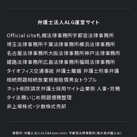
弁護士法人ALG運営サイト
Official site
札幌法律事務所
宇都宮法律事務所
埼玉法律事務所
千葉法律事務所
横浜法律事務所
名古屋法律事務所
大阪法律事務所
神戸法律事務所
姫路法律事務所
広島法律事務所
福岡法律事務所
タイオフィス
交通事故 弁護士
離婚 弁護士
刑事弁護
相続問題
相続放棄
損害賠償
男女トラブル
ネット削除請求
弁護士採用サイト
企業側 人事・労務
タイ法務
いじめ問題
債務整理
非上場株式・少数株式売却
事務所：
弁護士法人ALG&Associates
宇都宮法律事務所(栃木県弁護士会)