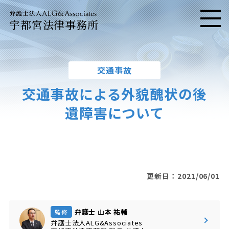
宇都宮法律事務所
メニ
交通事故
交通事故による外貌醜状の後
遺障害について
更新日：2021/06/01
弁護士 山本 祐輔
監修
弁護士法人ALG&Associates