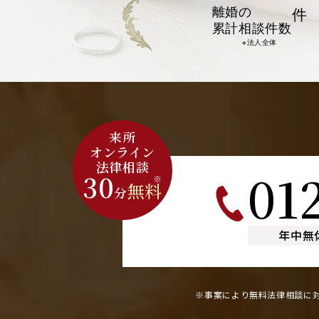
離婚の
件
累計相談件数
※法人全体
来所
オンライン
法律相談
01
30
※
無料
分
年中無
※事案により無料法律相談に