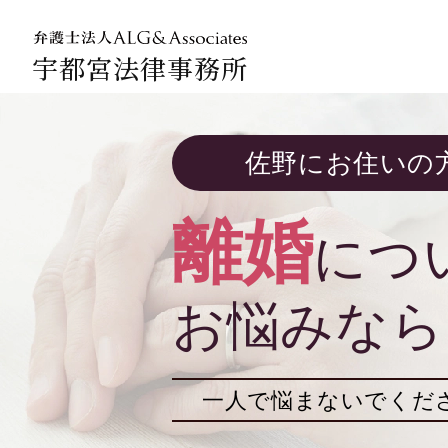
宇都宮法律事務所
法人のお客
佐野にお住いの
企業法務専
離婚
につ
お悩みなら
一人で悩まないでくだ