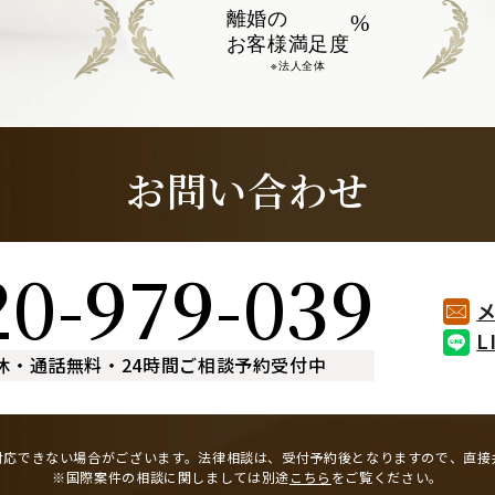
離婚の
%
お客様満足度
※法人全体
お問い合わせ
20-979-039
L
休
・
通話無料
・
24時間ご相談予約受付中
対応できない場合がございます。
法律相談は、受付予約後となりますので、
直接
※国際案件の相談に関しましては
別途
こちら
をご覧ください。