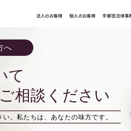
法人のお客様
個人のお客様
宇都宮法律事
様ご相談
個人のお客様ご相談
方へ
用サイト
交通事故
労務専用サイト
医療過誤
離婚問題
刑事事件
いて
相続問題
損害賠償
ご相談ください
さい。
私たちは、あなたの味方です。