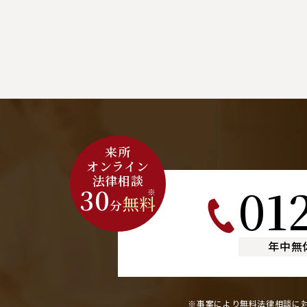
来所
オンライン
法律相談
01
30
※
無料
分
年中無
※事案により無料法律相談に